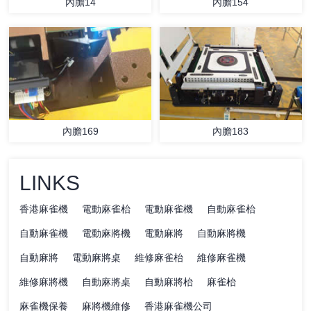
內膽14
內膽154
內膽169
內膽183
LINKS
香港麻雀機
電動麻雀枱
電動麻雀機
自動麻雀枱
自動麻雀機
電動麻將機
電動麻將
自動麻將機
自動麻將
電動麻將桌
維修麻雀枱
維修麻雀機
維修麻將機
自動麻將桌
自動麻將枱
麻雀枱
麻雀機保養
麻將機維修
香港麻雀機公司