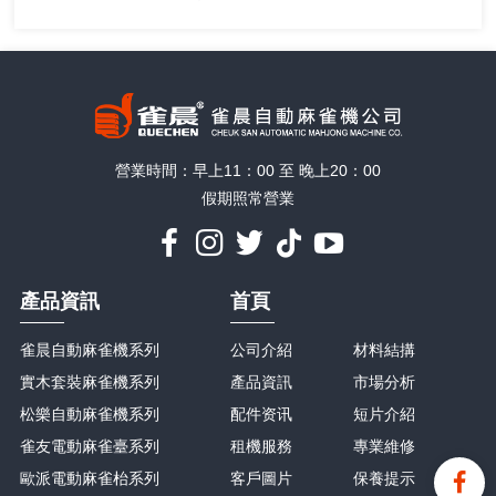
營業時間：早上11：00 至 晚上20：00
假期照常營業
產品資訊
首頁
雀晨自動麻雀機系列
公司介紹
材料結搆
實木套裝麻雀機系列
產品資訊
市場分析
松樂自動麻雀機系列
配件资讯
短片介紹
雀友電動麻雀臺系列
租機服務
專業維修
歐派電動麻雀枱系列
客戶圖片
保養提示