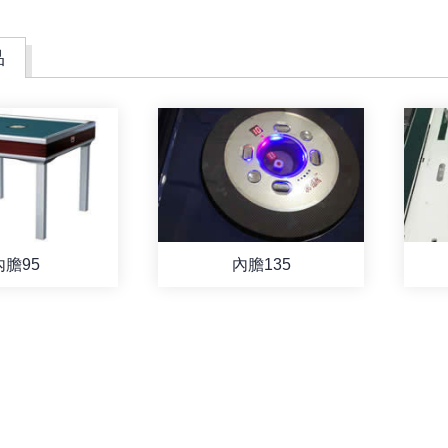
品
內膽95
內膽135