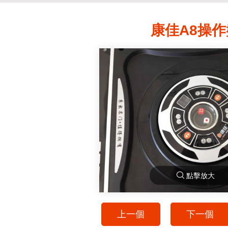
康佳A8操作
點擊放大
上一個
下一個