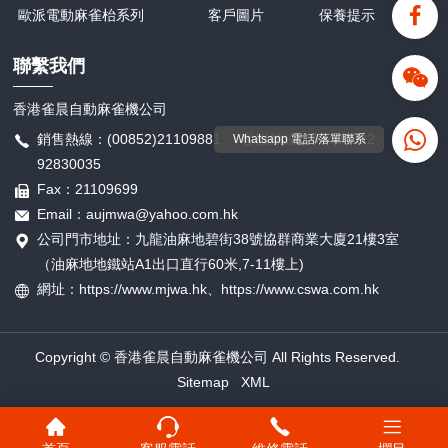
歐派電動麻雀枱系列
客戶圖片
保養提示
聯繫我們
香港雀晨自動麻雀機公司
銷售熱線：(00852)21109881 客服熱線：68406822、
Whatsapp 電話/落單聯系
92830035
Fax：21109699
Email：aujmwa@yahoo.com.hk
公司門市地址：九龍油麻地碧街38號協群商業大廈21樓3室
（油麻地地鐵站A1出口直行60米,7-11樓上)
網址：https://www.mjwa.hk、
https://
www.cswa.com.hk
Copyright © 香港雀晨自動麻雀機公司 All Rights Reserved.
Sitemap
XML