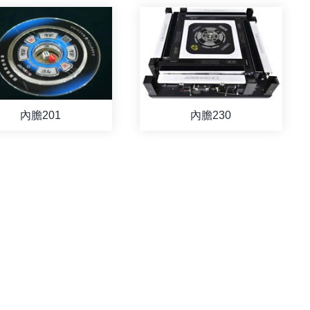
內膽201
內膽230