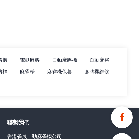
將機
電動麻將
自動麻將機
自動麻將
將枱
麻雀枱
麻雀機保養
麻將機維修
聯繫我們
香港雀晨自動麻雀機公司