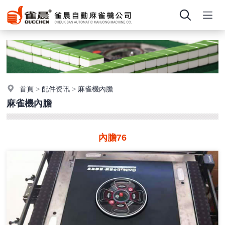
首頁
>
配件资讯
>
麻雀機內膽
麻雀機內膽
內膽76