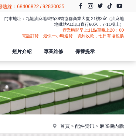
熱線：68406822 / 92830035
門市地址：九龍油麻地碧街38號協群商業大廈 21樓3室（油麻地
地鐵站A1出口直行60米，7-11樓上）
營業時間早上11點至晚上20：00
電話訂貨，最快一小時送貨，貨到收款，七日有壞包換
短片介紹
專業維修
保養提示
首頁
>
配件资讯
>
麻雀機內膽