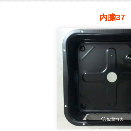
內膽37
點擊放大