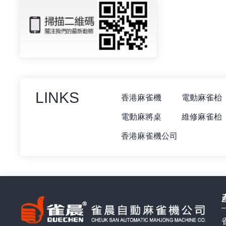
LINKS
香港麻雀機
電動麻雀枱
電動麻將桌
維修麻雀枱
香港麻雀機公司