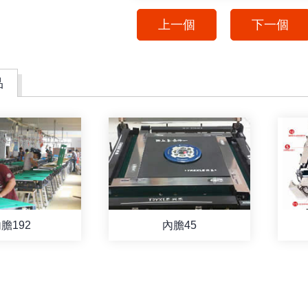
上一個
下一個
品
膽192
內膽45