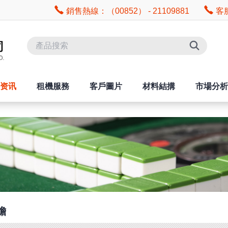
銷售熱線：（00852） - 21109881
客服
资讯
租機服務
客戶圖片
材料結搆
市場分析
膽