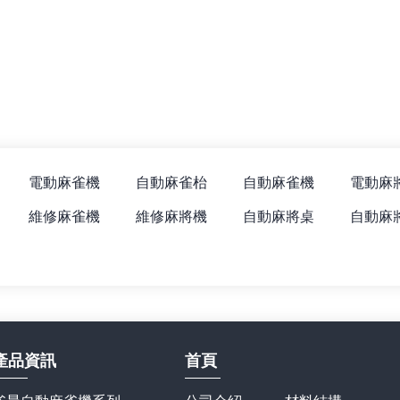
電動麻雀機
自動麻雀枱
自動麻雀機
電動麻
維修麻雀機
維修麻將機
自動麻將桌
自動麻
產品資訊
首頁