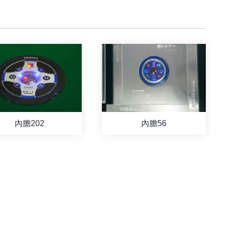
內膽202
內膽56