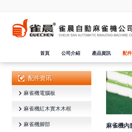
首頁
公司介紹
產品資訊
配件
配件资讯
麻雀機電腦板
麻雀機紅木實木木框
麻雀機腳部
麻雀機內