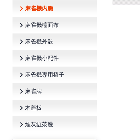
麻雀機內膽
麻雀機檯面布
麻雀機外殼
麻雀機小配件
麻雀機專用椅子
麻雀牌
木蓋板
煙灰缸茶幾