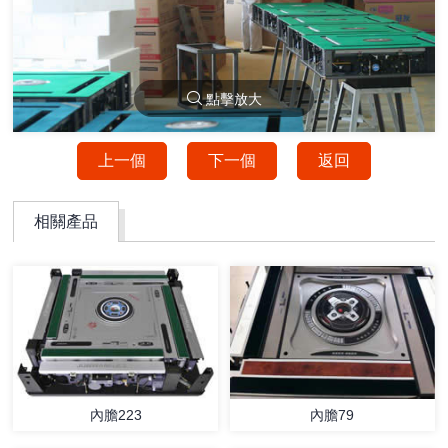
點擊放大
上一個
下一個
返回
相關產品
內膽223
內膽79