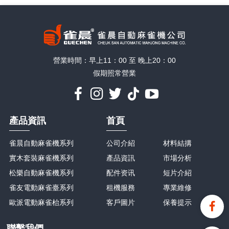
營業時間：早上11：00 至 晚上20：00
假期照常營業
產品資訊
首頁
雀晨自動麻雀機系列
公司介紹
材料結搆
實木套裝麻雀機系列
產品資訊
市場分析
松樂自動麻雀機系列
配件资讯
短片介紹
雀友電動麻雀臺系列
租機服務
專業維修
歐派電動麻雀枱系列
客戶圖片
保養提示
聯繫我們