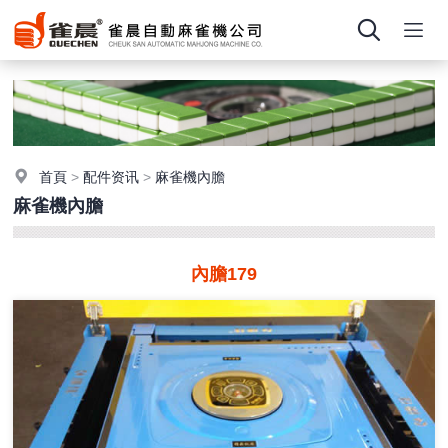
首頁
>
配件资讯
>
麻雀機內膽
麻雀機內膽
內膽179