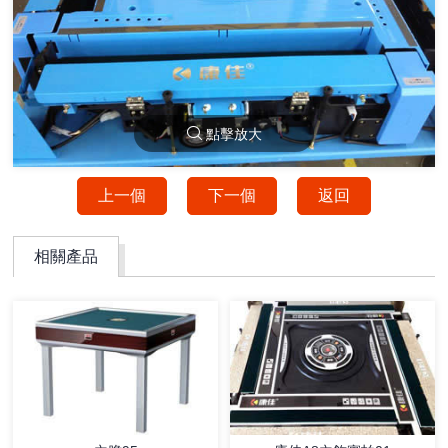
點擊放大
上一個
下一個
返回
相關產品