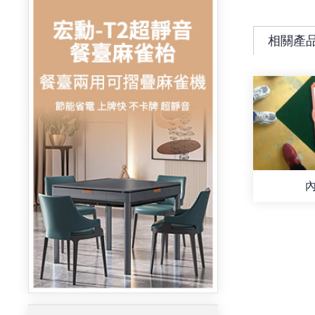
相關產
內