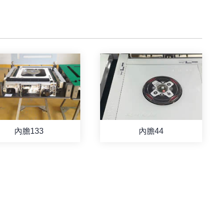
內膽133
內膽44