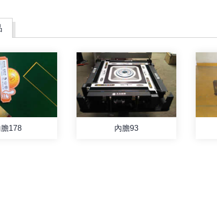
品
膽178
內膽93