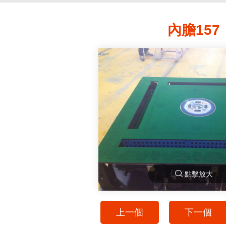
內膽157
點擊放大
上一個
下一個