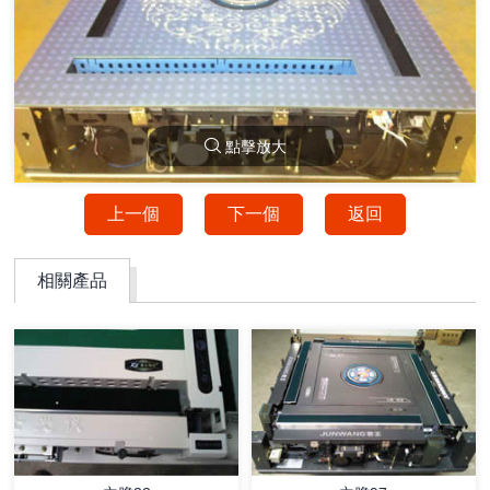
點擊放大
上一個
下一個
返回
相關產品