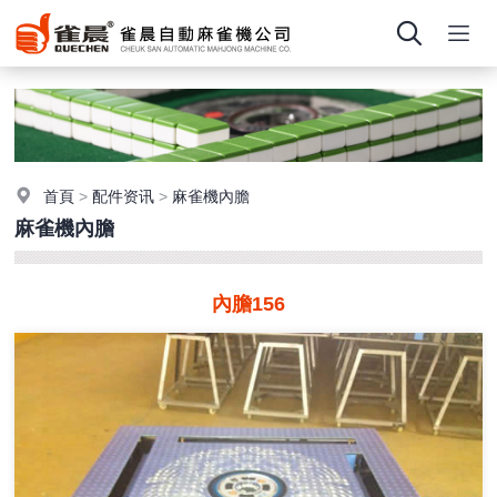
首頁
>
配件资讯
>
麻雀機內膽
麻雀機內膽
內膽156