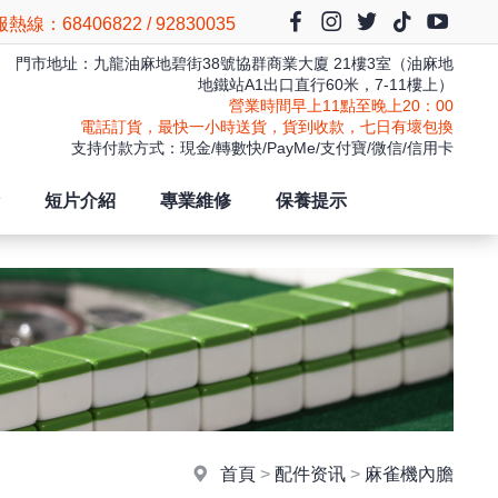
熱線：68406822 / 92830035
門市地址：九龍油麻地碧街38號協群商業大廈 21樓3室（油麻地
地鐵站A1出口直行60米，7-11樓上）
營業時間早上11點至晚上20：00
電話訂貨，最快一小時送貨，貨到收款，七日有壞包換
支持付款方式：現金/轉數快/PayMe/支付寶/微信/信用卡
短片介紹
專業維修
保養提示
首頁
>
配件资讯
>
麻雀機內膽