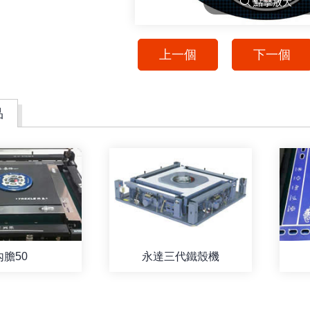
點擊放大
上一個
下一個
品
內膽50
永達三代鐵殼機