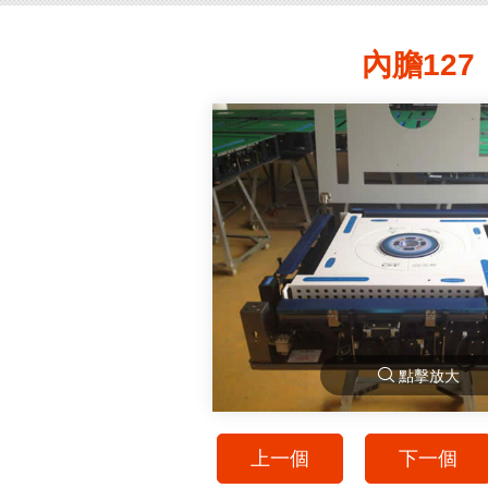
內膽127
點擊放大
上一個
下一個