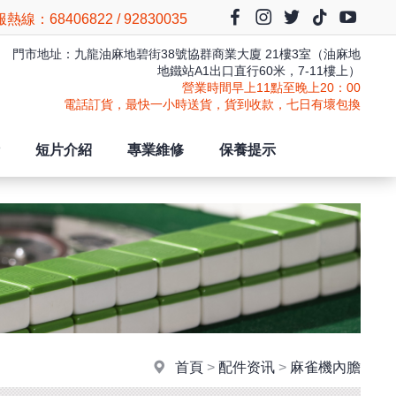
熱線：68406822 / 92830035
門市地址：九龍油麻地碧街38號協群商業大廈 21樓3室（油麻地
地鐵站A1出口直行60米，7-11樓上）
營業時間早上11點至晚上20：00
電話訂貨，最快一小時送貨，貨到收款，七日有壞包換
短片介紹
專業維修
保養提示
首頁
>
配件资讯
>
麻雀機內膽