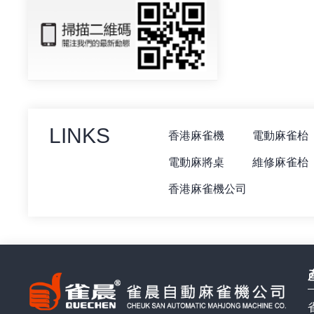
LINKS
香港麻雀機
電動麻雀枱
電動麻將桌
維修麻雀枱
香港麻雀機公司