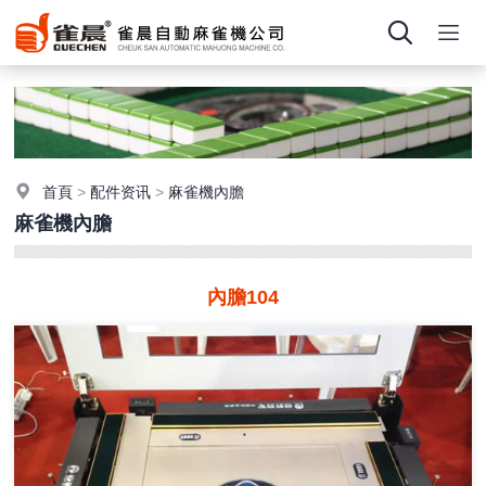
首頁
>
配件资讯
>
麻雀機內膽
麻雀機內膽
內膽104