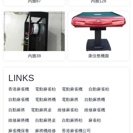
內膽87
內膽128
內膽38
康佳整機圖
LINKS
香港麻雀機
電動麻雀枱
電動麻雀機
自動麻雀枱
自動麻雀機
電動麻將機
電動麻將
自動麻將機
自動麻將
電動麻將桌
維修麻雀枱
維修麻雀機
維修麻將機
自動麻將桌
自動麻將枱
麻雀枱
麻雀機保養
麻將機維修
香港麻雀機公司