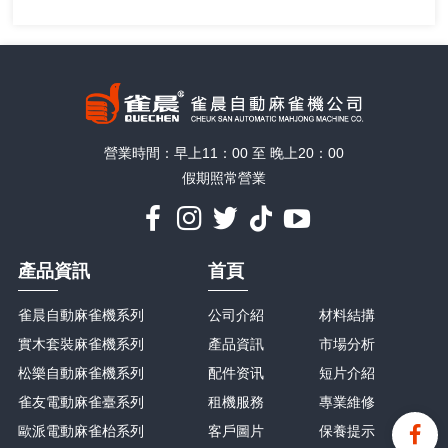
營業時間：早上11：00 至 晚上20：00
假期照常營業
產品資訊
首頁
雀晨自動麻雀機系列
公司介紹
材料結搆
實木套裝麻雀機系列
產品資訊
市場分析
松樂自動麻雀機系列
配件资讯
短片介紹
雀友電動麻雀臺系列
租機服務
專業維修
歐派電動麻雀枱系列
客戶圖片
保養提示