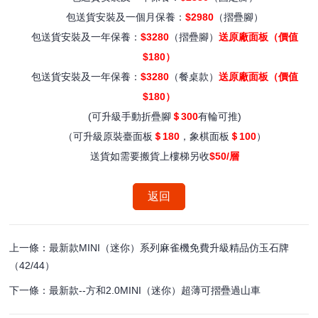
包送貨安裝及一個月保養：
$2980
（摺疊腳）
包送貨安裝及一年保養：
$3280
（摺疊腳）
送原廠面板（價值
$180）
包送貨安裝及一年保養：
$3280
（餐桌款）
送原廠面板（價值
$180）
(可升級手動折疊腳
＄300
有輪可推)
（可升級原裝臺面板
＄180
，象棋面板
＄100
）
送貨如需要搬貨上樓梯另收
$50/層
返回
上一條：最新款MINI（迷你）系列麻雀機免費升級精品仿玉石牌
（42/44）
下一條：最新款--方和2.0MINI（迷你）超薄可摺疊過山車