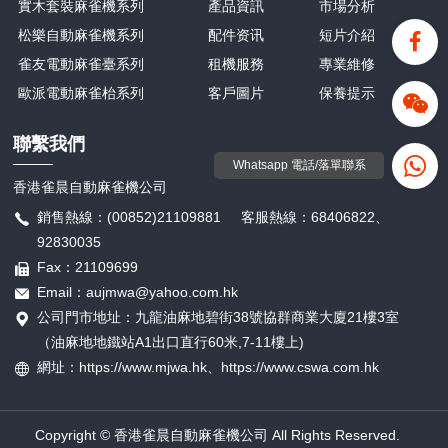
實木套裝麻雀機系列
產品資訊
市場分析
松樂自動麻雀機系列
配件资讯
短片介紹
雀友電動麻雀臺系列
租機服務
專業維修
歐派電動麻雀枱系列
客戶圖片
保養提示
聯繫我們
Whatsapp 電話/落單聯系
香港雀晨自動麻雀機公司
銷售熱線：(00852)21109881 客服熱線：68406822、
92830035
Fax：21109699
Email：aujmwa@yahoo.com.hk
公司門市地址：九龍油麻地碧街38號協群商業大廈21樓3室
（油麻地地鐵站A1出口直行60米,7-11樓上)
網址：https://www.mjwa.hk、
https://
www.cswa.com.hk
Copyright © 香港雀晨自動麻雀機公司 All Rights Reserved.