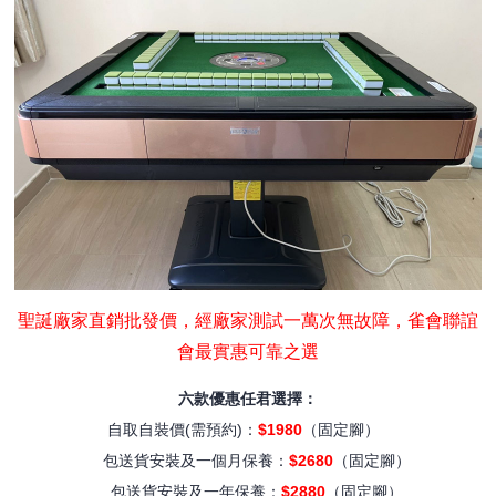
聖誕廠家直銷批發價，經廠家測試一萬次無故障，雀會聯誼
會最實惠可靠之選
六款優惠任君選擇：
自取自裝價(需預約)：
$1980
（固定腳）
包送貨安裝及一個月保養：
$2680
（固定腳）
包送貨安裝及一年保養：
$2880
（固定腳）