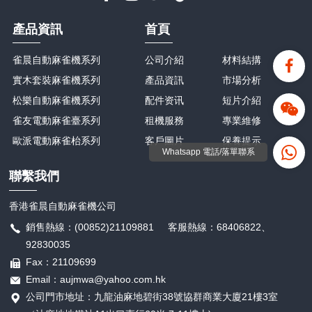
產品資訊
首頁
雀晨自動麻雀機系列
公司介紹
材料結搆
實木套裝麻雀機系列
產品資訊
市場分析
松樂自動麻雀機系列
配件资讯
短片介紹
雀友電動麻雀臺系列
租機服務
專業維修
歐派電動麻雀枱系列
客戶圖片
保養提示
Whatsapp 電話/落單聯系
聯繫我們
香港雀晨自動麻雀機公司
銷售熱線：(00852)21109881 客服熱線：68406822、
92830035
Fax：21109699
Email：aujmwa@yahoo.com.hk
公司門市地址：九龍油麻地碧街38號協群商業大廈21樓3室