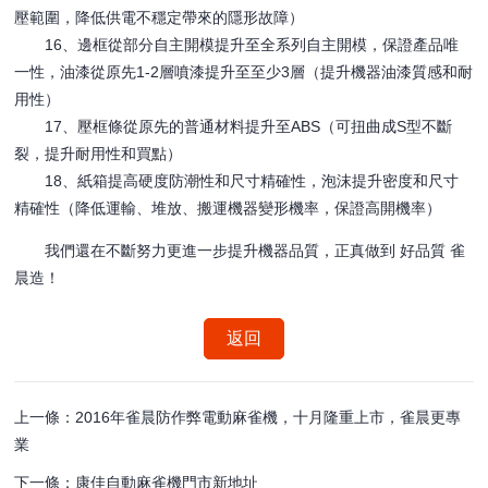
壓範圍，降低供電不穩定帶來的隱形故障）
16、邊框從部分自主開模提升至全系列自主開模，保證產品唯
一性，油漆從原先1-2層噴漆提升至至少3層（提升機器油漆質感和耐
用性）
17、壓框條從原先的普通材料提升至ABS（可扭曲成S型不斷
裂，提升耐用性和買點）
18、紙箱提高硬度防潮性和尺寸精確性，泡沫提升密度和尺寸
精確性（降低運輸、堆放、搬運機器變形機率，保證高開機率）
我們還在不斷努力更進一步提升機器品質，正真做到 好品質 雀
晨造！
返回
上一條：2016年雀晨防作弊電動麻雀機，十月隆重上市，雀晨更專
業
下一條：康佳自動麻雀機門市新地址