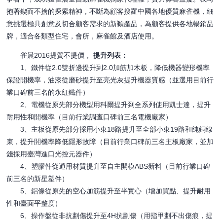
抱著鍥而不捨的探索精神，不斷為顧客搜羅中國各地優質麻雀機，細
意挑選極具創意及切合顧客需求的新穎產品，為顧客提供各地暢銷品
牌，適合各類型住宅，會所，麻雀館及酒店使用。
雀晨2016提質不提價，
提升列表：
1、鐵件從2.0雙折邊提升到2.0加筋加木板，降低機器變形機率
保證開機率，油漆從磨砂提升至亮光灰提升機器質感（並選用目前行
業口碑前三名的永紅鐵件）
2、電機從原先部分機型用科爾提升到全系列使用凱士達，提升
耐用性和開機率（目前行業調查口碑前三名電機廠家）
3、主板從原先部分採用小東18路提升至全部小東19路和純銅線
束，提升開機率降低隱形故障（目前行業口碑前三名主板廠家，並加
錢採用臺灣進口光控元器件）
4、塑膠件從通用材質提升至自主開模ABS新料（目前行業口碑
前三名的新星塑件）
5、鋁條從原先的空心加筋提升至半實心（增加買點、提升耐用
性和臺面平整度）
6、操作盤從非抗劃傷提升至4H抗劃傷（用指甲劃不出傷痕，提