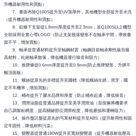
升機器耐用性和買點）
7、臺面布除Q100S提升至UV加厚外，其他機型全部提升至水洗
（提升機器耐用性和買點）
8、鋁條下支架從1.8mm厚度提升至2.3mm，並Q100S以上機型
全部採用全實心帶LOGO（防止支架脫落變形不在軸承中間，導致臺
面不平，增加買點）
9、軸承從普通材料提升至軸鋼材質（軸鋼目前軸承剛性級別最
高材料，杜絕軸承散落，降低機器運行噪音和阻力）
10、推牌條從0.6mm厚度提升至0.9mm(防止推牌變形，升牌不
暢頂面板）
11、螺絲從原先的非標提升至國標（降低螺絲生銹，滑牙，國
定不牢機率，增加買點）
12、桶布提升了膠水品牌和厚度（防止桶布起邊，降低噪音）
13、潤滑油脂從普通品牌提升至美孚潤滑油（並按麻將機要求
自己調製粘稠度，提高關鍵部位潤滑程度，降低磨損和運轉阻力）
14、操作盤託盤從原先的丐苯材料提升至ABS（提升耐用性和固
定牢固性，降低材料污染）
15、變壓器從普通180W提升至寬頻變壓器（提升機器耐低壓高