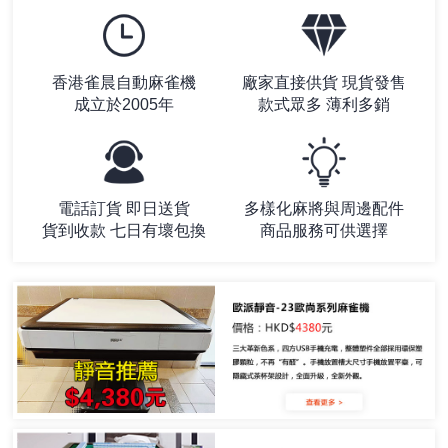
香港雀晨自動麻雀機
廠家直接供貨 現貨發售
成立於2005年
款式眾多 薄利多銷
電話訂貨 即日送貨
多樣化麻將與周邊配件
貨到收款 七日有壞包換
商品服務可供選擇