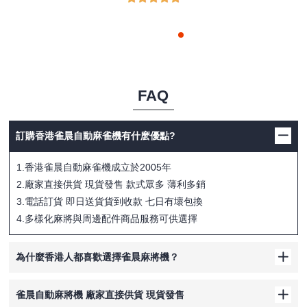
FAQ
訂購香港雀晨自動麻雀機有什麽優點?
1.香港雀晨自動麻雀機成立於2005年
2.廠家直接供貨 現貨發售 款式眾多 薄利多銷
3.電話訂貨 即日送貨貨到收款 七日有壞包換
4.多樣化麻將與周邊配件商品服務可供選擇
為什麼香港人都喜歡選擇雀晨麻將機？
雀晨自動麻將機 廠家直接供貨 現貨發售