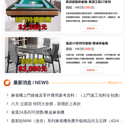
最新消息 / NEWS
More>>
麻雀機上門維修及零件費用參考資料︰（上門連工包料全包價）
六月 父親節 快閃大放價，原價折上再折
雀晨24系列可摺疊/餐桌麻雀機
最新款MINI（迷你）系列麻雀機免費升級精品仿玉石牌（42/44）