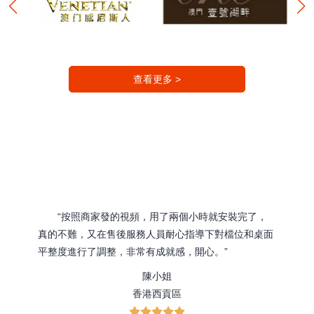
查看更多 >
客戶反饋
務實為先 讓我們傾聽客戶的聲音
“按照商家發的視頻，用了兩個小時就安裝完了，
真的不難，又在售後服務人員耐心指導下對檔位和桌面
平整度進行了調整，非常有成就感，開心。”
陳小姐
香港西貢區