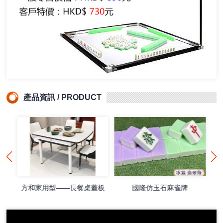
產品資訊 / PRODUCT
歐派中式馬來西亞實木餐檯麻雀機，雅仕系列--5件套裝（麻雀台和四張椅子）
方和家用型——長餐桌蓋板
國隆仿玉石麻雀牌