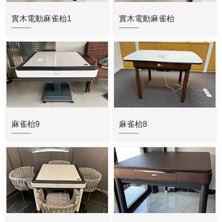
實木電動麻雀枱1
實木電動麻雀枱
麻雀枱9
麻雀枱8