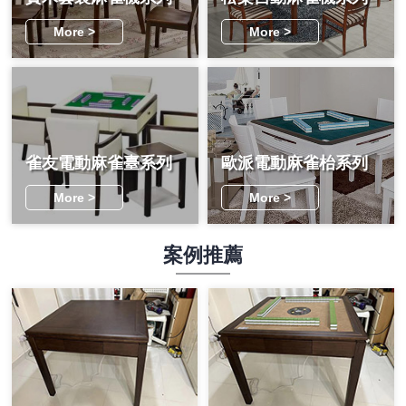
More >
More >
雀友電動麻雀臺系列
歐派電動麻雀枱系列
More >
More >
案例推薦