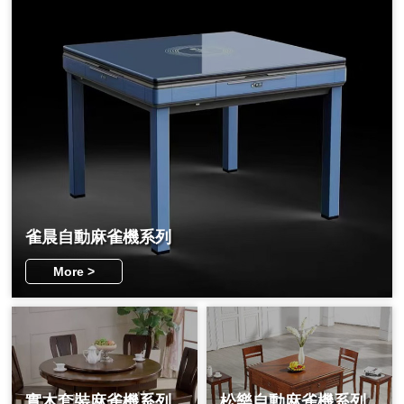
雀晨自動麻雀機系列
More >
實木套裝麻雀機系列
松樂自動麻雀機系列