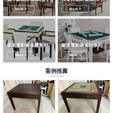
More >
More >
雀友電動麻雀臺系列
歐派電動麻雀枱系列
More >
More >
案例推薦