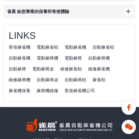
雀晨 給您專業的保養和售後體驗
LINKS
香港麻雀機
電動麻雀枱
電動麻雀機
自動麻雀枱
自動麻雀機
電動麻將機
電動麻將
自動麻將機
自動麻將
電動麻將桌
維修麻雀枱
維修麻雀機
維修麻將機
自動麻將桌
自動麻將枱
麻雀枱
麻雀機保養
麻將機維修
香港麻雀機公司