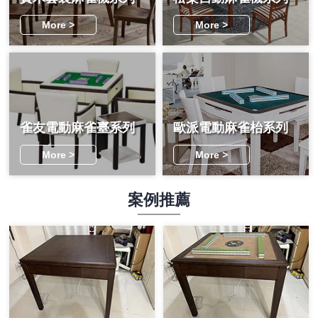
More >
More >
雀友電動麻雀臺系列
歐派電動麻雀枱系列
More >
More >
案例推薦