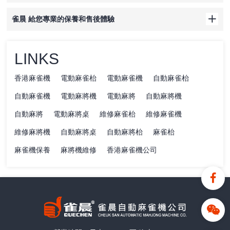
雀晨 給您專業的保養和售後體驗
LINKS
香港麻雀機
電動麻雀枱
電動麻雀機
自動麻雀枱
自動麻雀機
電動麻將機
電動麻將
自動麻將機
自動麻將
電動麻將桌
維修麻雀枱
維修麻雀機
維修麻將機
自動麻將桌
自動麻將枱
麻雀枱
麻雀機保養
麻將機維修
香港麻雀機公司