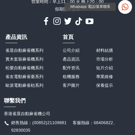
營業時間：早上11：00 至 晚上20：00
Whatsapp 電話/落單聯系
假期照常營業
產品資訊
首頁
雀晨自動麻雀機系列
公司介紹
材料結搆
實木套裝麻雀機系列
產品資訊
市場分析
松樂自動麻雀機系列
配件资讯
短片介紹
雀友電動麻雀臺系列
租機服務
專業維修
歐派電動麻雀枱系列
客戶圖片
保養提示
聯繫我們
香港雀晨自動麻雀機公司
銷售熱線：(00852)21109881 客服熱線：68406822、
92830035