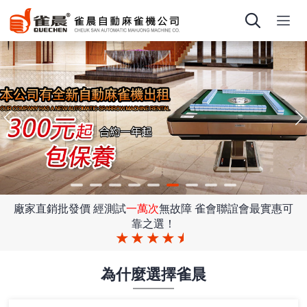
廠家直銷批發價 經測試
一萬次
無故障 雀會聯誼會最實惠可
靠之選！
為什麼選擇雀晨