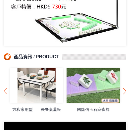
產品資訊 / PRODUCT
歐派中式馬來西亞實木餐檯麻雀機，雅仕系列--5件套裝（麻雀台和四張椅子）
方和家用型——長餐桌蓋板
國隆仿玉石麻雀牌