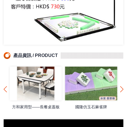
產品資訊 / PRODUCT
歐派中式馬來西亞實木餐檯麻雀機，雅仕系列--5件套裝（麻雀台和四張椅子）
方和家用型——長餐桌蓋板
國隆仿玉石麻雀牌