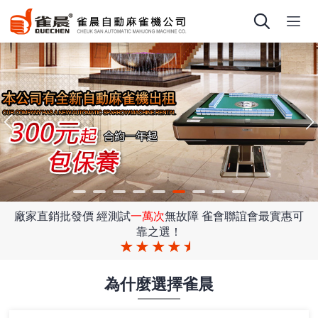
廠家直銷批發價 經測試
一萬次
無故障 雀會聯誼會最實惠可
靠之選！
為什麼選擇雀晨