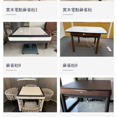
實木電動麻雀枱1
實木電動麻雀枱
麻雀枱9
麻雀枱8