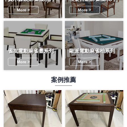
More >
More >
雀友電動麻雀臺系列
歐派電動麻雀枱系列
More >
More >
案例推薦