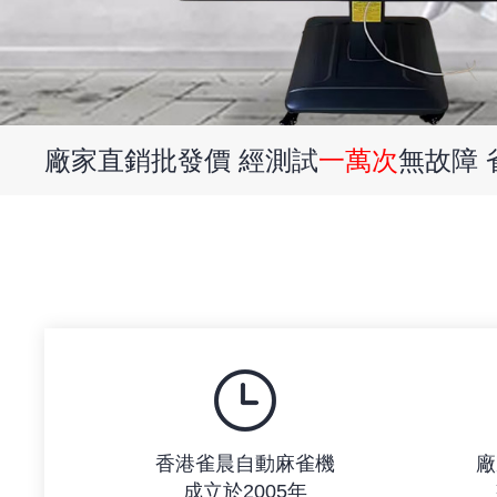
廠家直銷批發價 經測試
一萬次
無故障
香港雀晨自動麻雀機
廠
成立於2005年