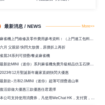
最新消息 / NEWS
More>>
麻雀機上門維修及零件費用參考資料︰（上門連工包料全包價）
六月 父親節 快閃大放價，原價折上再折
雀晨24系列可摺疊/餐桌麻雀機
最新款MINI（迷你）系列麻雀機免費升級精品仿玉石牌（42/44）
2023年12月聖誕新年廠家直銷快閃大優惠
最新款--方和2.0MINI（迷你）超薄可摺疊過山車
復活節做大優惠三款優惠任君選擇
本公司支持使用消費券，凡使用WeChat HK，支付寶，八達通訂購麻雀檯即送專用籌碼一盒！