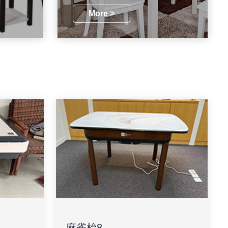
More >
麻雀枱8