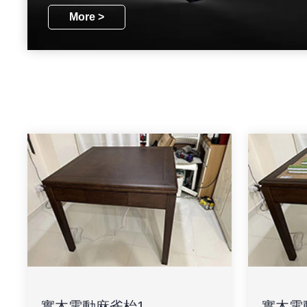
More >
實木電動麻雀枱1
實木電