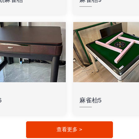
6
麻雀枱5
查看更多 >