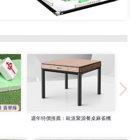
雀機
最新款方和MINI36#臺灣牌旋翼過山車餐桌/摺疊麻雀機