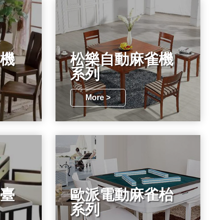
機
松樂自動麻雀機
系列
More >
臺
歐派電動麻雀枱
系列