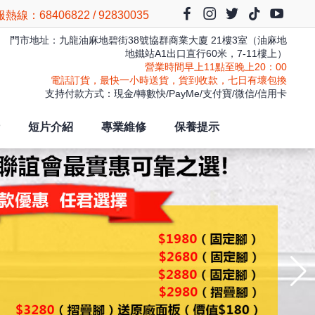
熱線：68406822 / 92830035
門市地址：九龍油麻地碧街38號協群商業大廈 21樓3室（油麻地
地鐵站A1出口直行60米，7-11樓上）
營業時間早上11點至晚上20：00
電話訂貨，最快一小時送貨，貨到收款，七日有壞包換
支持付款方式：現金/轉數快/PayMe/支付寶/微信/信用卡
短片介紹
專業維修
保養提示