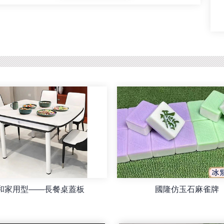
 LED Mahjong Lamp LED
宏勳-智雲超靜音餐桌麻