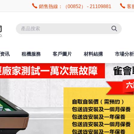
銷售熱線：（00852） - 21109881
客服
资讯
租機服務
客戶圖片
材料結搆
市場分析