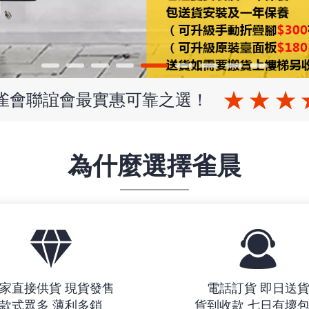
 雀會聯誼會最實惠可靠之選！
為什麼選擇雀晨
家直接供貨 現貨發售
電話訂貨 即日送
款式眾多 薄利多銷
貨到收款 七日有壞