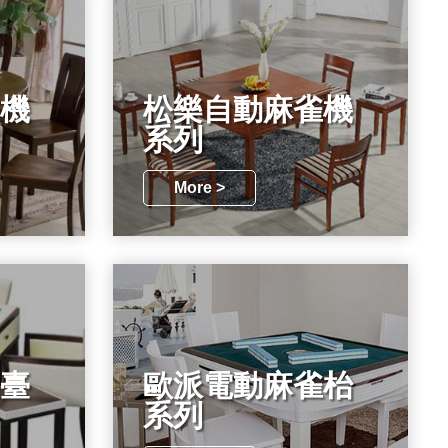
機
松樂自動麻雀機
系列
More >
臺
歐派電動麻雀枱
系列