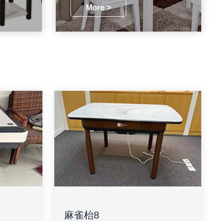
More >
麻雀枱8