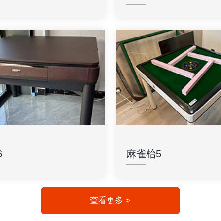
6
麻雀枱5
查看更多 >