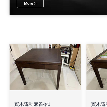
More >
實木電動麻雀枱1
實木電