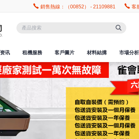
銷售熱線：（00852） - 21109881
客服
资讯
租機服務
客戶圖片
材料結搆
市場分析