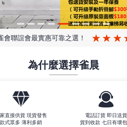
 雀會聯誼會最實惠可靠之選！
為什麼選擇雀晨
家直接供貨 現貨發售
電話訂貨 即日送
款式眾多 薄利多銷
貨到收款 七日有壞