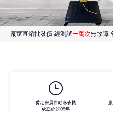
廠家直銷批發價 經測試
一萬次
無故障
香港雀晨自動麻雀機
廠
成立於2005年