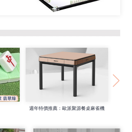
雀機
最新款方和MINI36#臺灣牌旋翼過山車餐桌/摺疊麻雀機