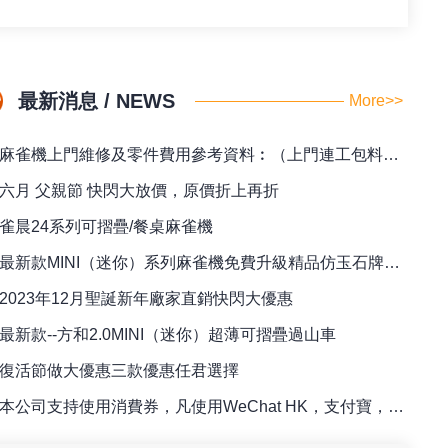
最新消息 / NEWS
More>>
麻雀機上門維修及零件費用參考資料︰（上門連工包料全包價）
六月 父親節 快閃大放價，原價折上再折
雀晨24系列可摺疊/餐桌麻雀機
最新款MINI（迷你）系列麻雀機免費升級精品仿玉石牌（42/44）
2023年12月聖誕新年廠家直銷快閃大優惠
最新款--方和2.0MINI（迷你）超薄可摺疊過山車
復活節做大優惠三款優惠任君選擇
本公司支持使用消費券，凡使用WeChat HK，支付寶，八達通訂購麻雀檯即送專用籌碼一盒！