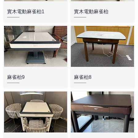
實木電動麻雀枱1
實木電動麻雀枱
麻雀枱9
麻雀枱8