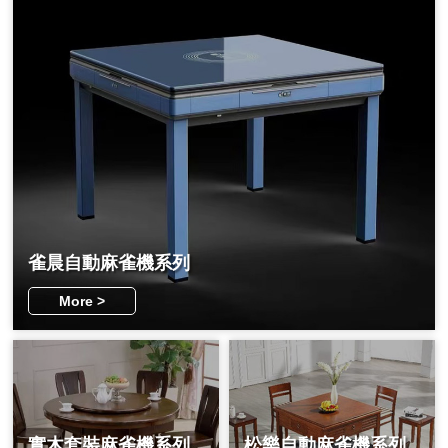
雀晨自動麻雀機系列
More >
實木套裝麻雀機系列
松樂自動麻雀機系列