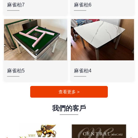
麻雀枱7
麻雀枱6
麻雀枱5
麻雀枱4
查看更多 >
我們的客戶