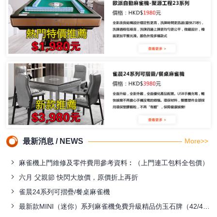
最新消息 / NEWS
More>>
麻雀機上門維修及零件費用參考資料︰（上門連工包料全包價）
六月 父親節 快閃大放價，原價折上再折
雀晨24系列可摺疊/餐桌麻雀機
最新款MINI（迷你）系列麻雀機免費升級精品仿玉石牌（42/44）