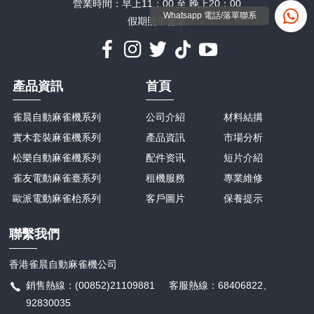
營業時間：早上11：00 至 晚上20：00
Whatsapp 電話/落單聯系
假期照常營業
產品資訊
首頁
雀晨自動麻雀機系列
公司介紹
材料結搆
實木套裝麻雀機系列
產品資訊
市場分析
松樂自動麻雀機系列
配件资讯
短片介紹
雀友電動麻雀臺系列
租機服務
專業維修
歐派電動麻雀枱系列
客戶圖片
保養提示
聯繫我們
香港雀晨自動麻雀機公司
銷售熱線：(00852)21109881 客服熱線：68406822、
92830035