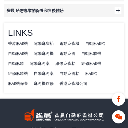
雀晨 給您專業的保養和售後體驗
LINKS
香港麻雀機
電動麻雀枱
電動麻雀機
自動麻雀枱
自動麻雀機
電動麻將機
電動麻將
自動麻將機
自動麻將
電動麻將桌
維修麻雀枱
維修麻雀機
維修麻將機
自動麻將桌
自動麻將枱
麻雀枱
麻雀機保養
麻將機維修
香港麻雀機公司