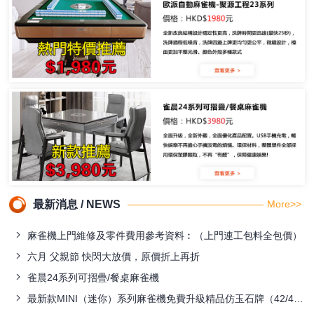
最新消息 / NEWS
More>>
麻雀機上門維修及零件費用參考資料︰（上門連工包料全包價）
六月 父親節 快閃大放價，原價折上再折
雀晨24系列可摺疊/餐桌麻雀機
最新款MINI（迷你）系列麻雀機免費升級精品仿玉石牌（42/44）