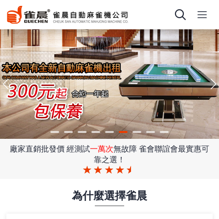
廠家直銷批發價 經測試
一萬次
無故障 雀會聯誼會最實惠可
靠之選！
為什麼選擇雀晨