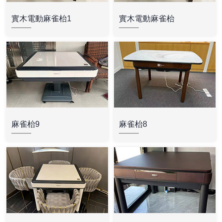
實木電動麻雀枱1
實木電動麻雀枱
麻雀枱9
麻雀枱8