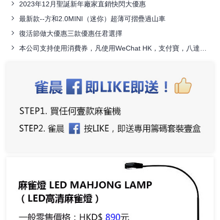
2023年12月聖誕新年廠家直銷快閃大優惠
最新款--方和2.0MINI（迷你）超薄可摺疊過山車
復活節做大優惠三款優惠任君選擇
本公司支持使用消費券，凡使用WeChat HK，支付寶，八達通訂購麻雀檯即送專用籌碼一盒！