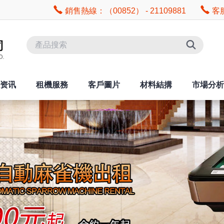
銷售熱線：（00852） - 21109881
客服
资讯
租機服務
客戶圖片
材料結搆
市場分析