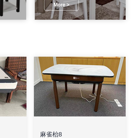
More >
麻雀枱8