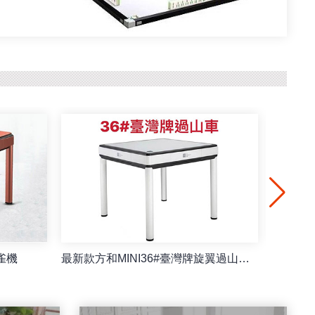
雀機
最新款方和MINI36#臺灣牌旋翼過山車餐桌/摺疊麻雀機