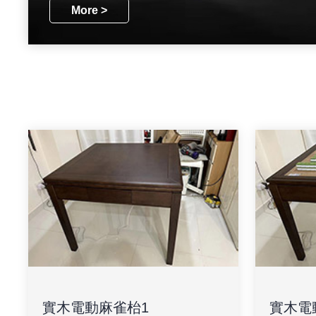
More >
實木電動麻雀枱1
實木電