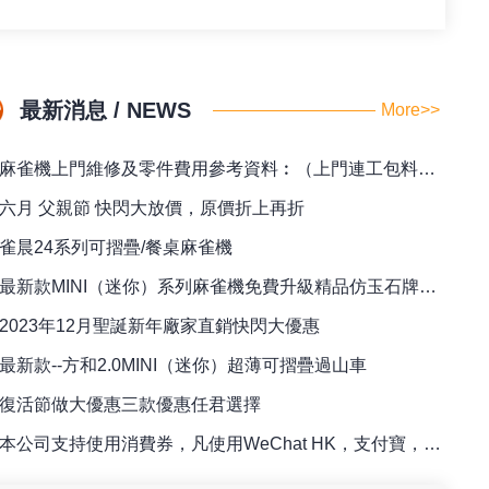
最新消息 / NEWS
More>>
麻雀機上門維修及零件費用參考資料︰（上門連工包料全包價）
六月 父親節 快閃大放價，原價折上再折
雀晨24系列可摺疊/餐桌麻雀機
最新款MINI（迷你）系列麻雀機免費升級精品仿玉石牌（42/44）
2023年12月聖誕新年廠家直銷快閃大優惠
最新款--方和2.0MINI（迷你）超薄可摺疊過山車
復活節做大優惠三款優惠任君選擇
本公司支持使用消費券，凡使用WeChat HK，支付寶，八達通訂購麻雀檯即送專用籌碼一盒！