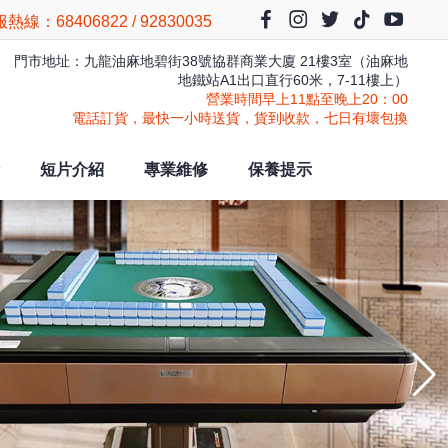
熱線：68406822 / 92830035
門市地址：九龍油麻地碧街38號協群商業大廈 21樓3室（油麻地
地鐵站A1出口直行60米，7-11樓上）
營業時間早上11點至晚上20：00
電話訂貨，最快一小時送貨，貨到收款，七日有壞包換
短片介紹
專業維修
保養提示