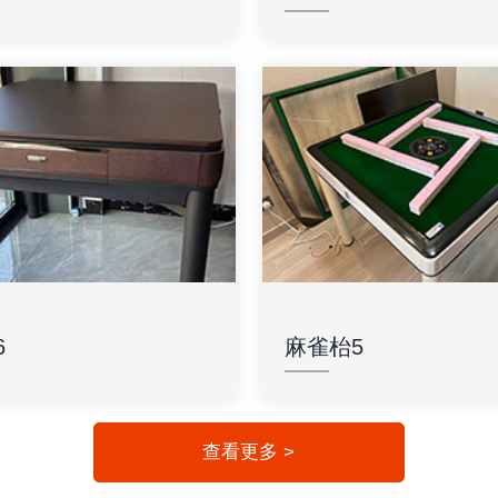
6
麻雀枱5
查看更多 >