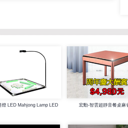
 LED Mahjong Lamp LED
宏勳-智雲超靜音餐桌麻