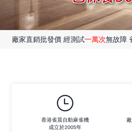
廠家直銷批發價 經測試
一萬次
無故障
香港雀晨自動麻雀機
廠
成立於2005年