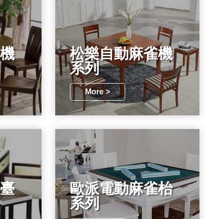
機
松樂自動麻雀機
系列
More >
臺
歐派電動麻雀枱
系列