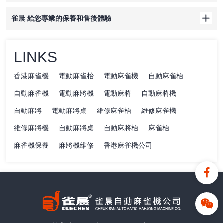
雀晨 給您專業的保養和售後體驗
LINKS
香港麻雀機
電動麻雀枱
電動麻雀機
自動麻雀枱
自動麻雀機
電動麻將機
電動麻將
自動麻將機
自動麻將
電動麻將桌
維修麻雀枱
維修麻雀機
維修麻將機
自動麻將桌
自動麻將枱
麻雀枱
麻雀機保養
麻將機維修
香港麻雀機公司