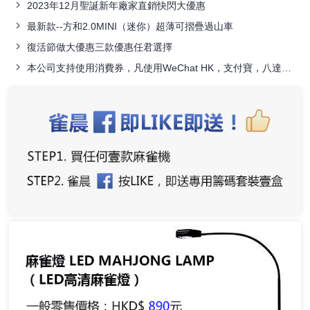
2023年12月聖誕新年廠家直銷快閃大優惠
最新款--方和2.0MINI（迷你）超薄可摺疊過山車
復活節做大優惠三款優惠任君選擇
本公司支持使用消費券，凡使用WeChat HK，支付寶，八達通訂購麻雀檯即送專用籌碼一盒！