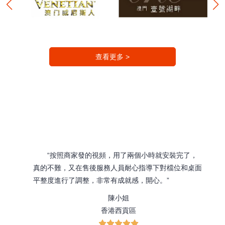
查看更多 >
客戶反饋
務實為先 讓我們傾聽客戶的聲音
“按照商家發的視頻，用了兩個小時就安裝完了，
真的不難，又在售後服務人員耐心指導下對檔位和桌面
平整度進行了調整，非常有成就感，開心。”
陳小姐
香港西貢區