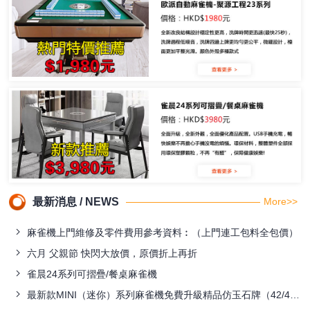
最新消息 / NEWS
More>>
麻雀機上門維修及零件費用參考資料︰（上門連工包料全包價）
六月 父親節 快閃大放價，原價折上再折
雀晨24系列可摺疊/餐桌麻雀機
最新款MINI（迷你）系列麻雀機免費升級精品仿玉石牌（42/44）