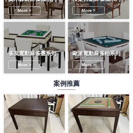
More >
More >
雀友電動麻雀臺系列
歐派電動麻雀枱系列
More >
More >
案例推薦