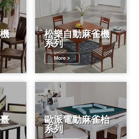
機
松樂自動麻雀機
系列
More >
臺
歐派電動麻雀枱
系列