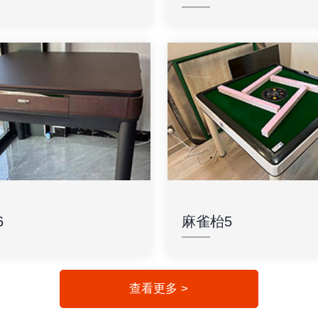
6
麻雀枱5
查看更多 >