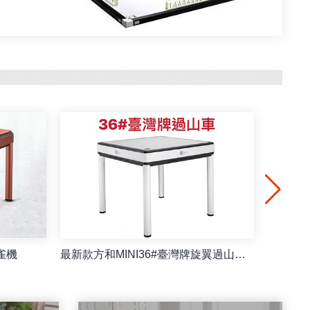
雀機
最新款方和MINI36#臺灣牌旋翼過山車餐桌/摺疊麻雀機