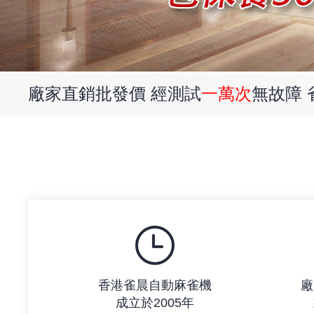
廠家直銷批發價 經測試
一萬次
無故障
香港雀晨自動麻雀機
廠
成立於2005年