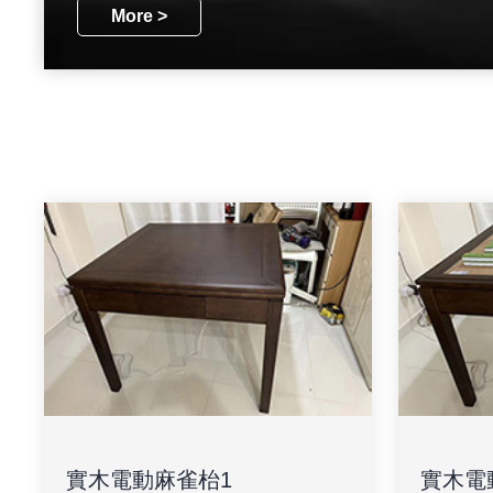
More >
實木電動麻雀枱1
實木電