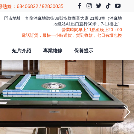
熱線：68406822 / 92830035
門市地址：九龍油麻地碧街38號協群商業大廈 21樓3室（油麻地
地鐵站A1出口直行60米，7-11樓上）
營業時間早上11點至晚上20：00
電話訂貨，最快一小時送貨，貨到收款，七日有壞包換
短片介紹
專業維修
保養提示