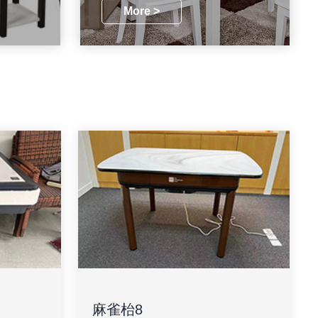
More >
麻雀枱8