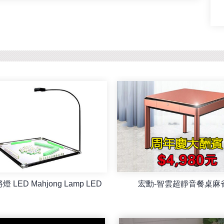
 LED Mahjong Lamp LED
宏勳-智雲超靜音餐桌麻