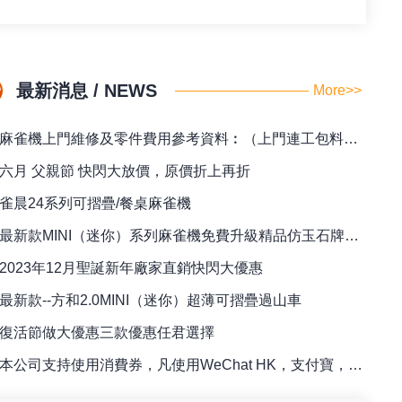
最新消息 / NEWS
More>>
麻雀機上門維修及零件費用參考資料︰（上門連工包料全包價）
六月 父親節 快閃大放價，原價折上再折
雀晨24系列可摺疊/餐桌麻雀機
最新款MINI（迷你）系列麻雀機免費升級精品仿玉石牌（42/44）
2023年12月聖誕新年廠家直銷快閃大優惠
最新款--方和2.0MINI（迷你）超薄可摺疊過山車
復活節做大優惠三款優惠任君選擇
本公司支持使用消費券，凡使用WeChat HK，支付寶，八達通訂購麻雀檯即送專用籌碼一盒！