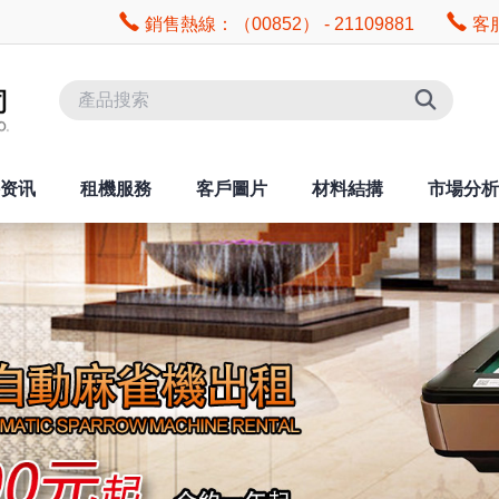
銷售熱線：（00852） - 21109881
客服
资讯
租機服務
客戶圖片
材料結搆
市場分析