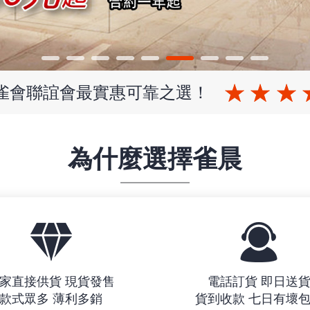
 雀會聯誼會最實惠可靠之選！
為什麼選擇雀晨
家直接供貨 現貨發售
電話訂貨 即日送
款式眾多 薄利多銷
貨到收款 七日有壞