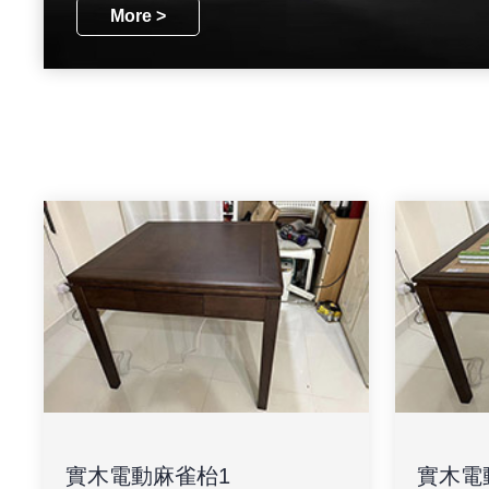
More >
實木電動麻雀枱1
實木電