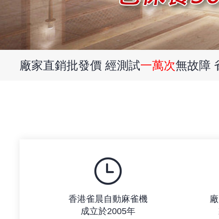
廠家直銷批發價 經測試
一萬次
無故障
香港雀晨自動麻雀機
廠
成立於2005年