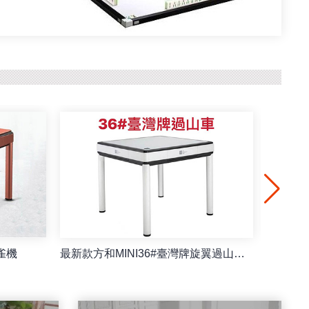
雀機
最新款方和MINI36#臺灣牌旋翼過山車餐桌/摺疊麻雀機