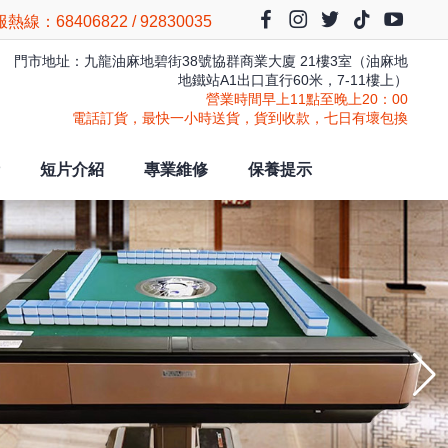
熱線：68406822 / 92830035
門市地址：九龍油麻地碧街38號協群商業大廈 21樓3室（油麻地
地鐵站A1出口直行60米，7-11樓上）
營業時間早上11點至晚上20：00
電話訂貨，最快一小時送貨，貨到收款，七日有壞包換
短片介紹
專業維修
保養提示