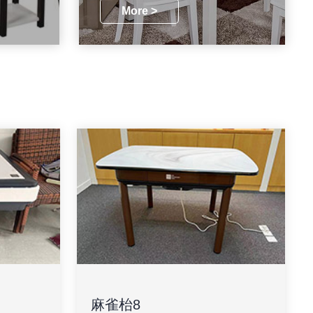
More >
麻雀枱8