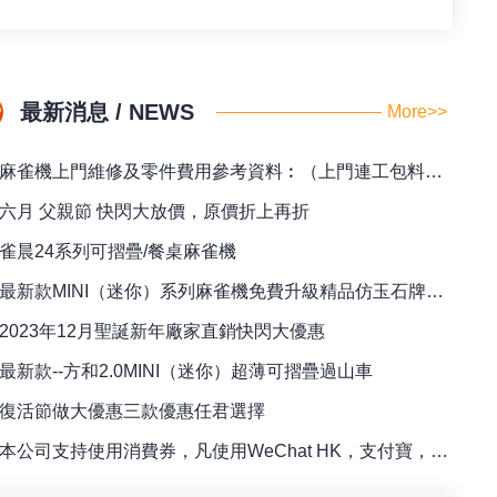
最新消息 / NEWS
More>>
麻雀機上門維修及零件費用參考資料︰（上門連工包料全包價）
六月 父親節 快閃大放價，原價折上再折
雀晨24系列可摺疊/餐桌麻雀機
最新款MINI（迷你）系列麻雀機免費升級精品仿玉石牌（42/44）
2023年12月聖誕新年廠家直銷快閃大優惠
最新款--方和2.0MINI（迷你）超薄可摺疊過山車
復活節做大優惠三款優惠任君選擇
本公司支持使用消費券，凡使用WeChat HK，支付寶，八達通訂購麻雀檯即送專用籌碼一盒！