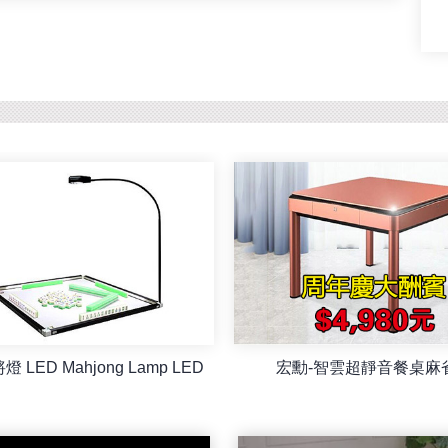
 LED Mahjong Lamp LED
宏勳-智雲超靜音餐桌麻