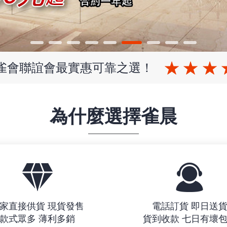
 雀會聯誼會最實惠可靠之選！
為什麼選擇雀晨
家直接供貨 現貨發售
電話訂貨 即日送
款式眾多 薄利多銷
貨到收款 七日有壞