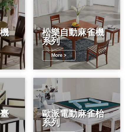
機
松樂自動麻雀機
系列
More >
臺
歐派電動麻雀枱
系列