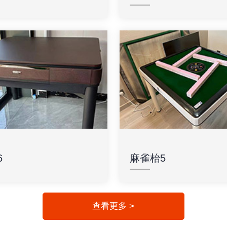
6
麻雀枱5
查看更多 >