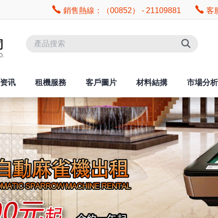
銷售熱線：（00852） - 21109881
客服
资讯
租機服務
客戶圖片
材料結搆
市場分析