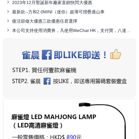
2023年12月聖誕新年廠家直銷快閃大優惠
最新款--方和2.0MINI（迷你）超薄可摺疊過山車
復活節做大優惠三款優惠任君選擇
本公司支持使用消費券，凡使用WeChat HK，支付寶，八達通訂購麻雀檯即送專用籌碼一盒！