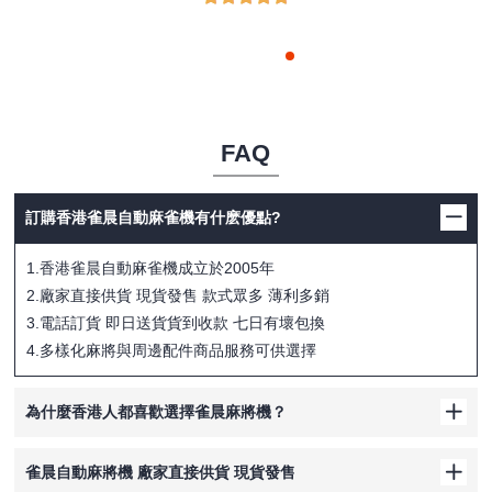
FAQ
訂購香港雀晨自動麻雀機有什麽優點?
1.香港雀晨自動麻雀機成立於2005年
2.廠家直接供貨 現貨發售 款式眾多 薄利多銷
3.電話訂貨 即日送貨貨到收款 七日有壞包換
4.多樣化麻將與周邊配件商品服務可供選擇
為什麼香港人都喜歡選擇雀晨麻將機？
雀晨自動麻將機 廠家直接供貨 現貨發售