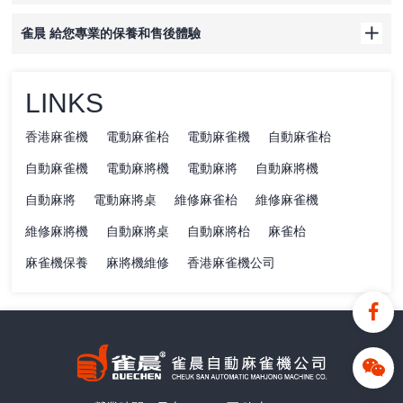
雀晨 給您專業的保養和售後體驗
LINKS
香港麻雀機
電動麻雀枱
電動麻雀機
自動麻雀枱
自動麻雀機
電動麻將機
電動麻將
自動麻將機
自動麻將
電動麻將桌
維修麻雀枱
維修麻雀機
維修麻將機
自動麻將桌
自動麻將枱
麻雀枱
麻雀機保養
麻將機維修
香港麻雀機公司