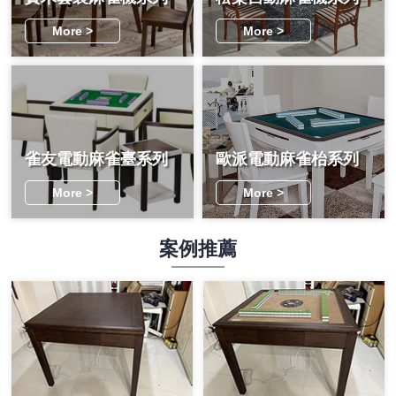
More >
More >
雀友電動麻雀臺系列
歐派電動麻雀枱系列
More >
More >
案例推薦