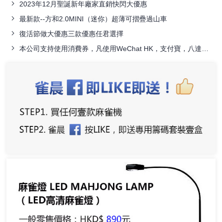
2023年12月聖誕新年廠家直銷快閃大優惠
最新款--方和2.0MINI（迷你）超薄可摺疊過山車
復活節做大優惠三款優惠任君選擇
本公司支持使用消費券，凡使用WeChat HK，支付寶，八達通訂購麻雀檯即送專用籌碼一盒！