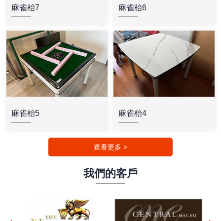
麻雀枱7
麻雀枱6
麻雀枱5
麻雀枱4
查看更多 >
我們的客戶