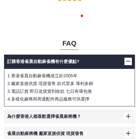
FAQ
訂購香港雀晨自動麻雀機有什麽優點?
1.香港雀晨自動麻雀機成立於2005年
2.廠家直接供貨 現貨發售 款式眾多 薄利多銷
3.電話訂貨 即日送貨貨到收款 七日有壞包換
4.多樣化麻將與周邊配件商品服務可供選擇
為什麼香港人都喜歡選擇雀晨麻將機？
雀晨自動麻將機 廠家直接供貨 現貨發售