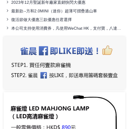
2023年12月聖誕新年廠家直銷快閃大優惠
最新款--方和2.0MINI（迷你）超薄可摺疊過山車
復活節做大優惠三款優惠任君選擇
本公司支持使用消費券，凡使用WeChat HK，支付寶，八達通訂購麻雀檯即送專用籌碼一盒！