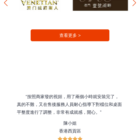
查看更多 >
客戶反饋
務實為先 讓我們傾聽客戶的聲音
“按照商家發的視頻，用了兩個小時就安裝完了，
真的不難，又在售後服務人員耐心指導下對檔位和桌面
平整度進行了調整，非常有成就感，開心。”
陳小姐
香港西貢區