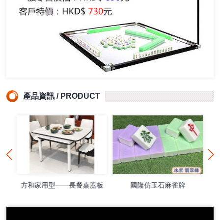
產品資訊 / PRODUCT
歐派中式馬來西亞實木餐檯麻雀機，雅仕系列--5件套裝（麻雀台和四張椅子）
方和家用型——長餐桌蓋板
國隆仿玉石麻雀牌