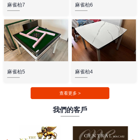
麻雀枱7
麻雀枱6
麻雀枱5
麻雀枱4
查看更多 >
我們的客戶