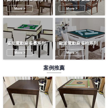
More >
More >
雀友電動麻雀臺系列
歐派電動麻雀枱系列
More >
More >
案例推薦