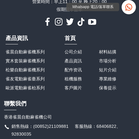
營業時間：早上11：00 至 晚上20：00
Whatsapp 電話/落單聯系
假期照常營業
產品資訊
首頁
雀晨自動麻雀機系列
公司介紹
材料結搆
實木套裝麻雀機系列
產品資訊
市場分析
松樂自動麻雀機系列
配件资讯
短片介紹
雀友電動麻雀臺系列
租機服務
專業維修
歐派電動麻雀枱系列
客戶圖片
保養提示
聯繫我們
香港雀晨自動麻雀機公司
銷售熱線：(00852)21109881 客服熱線：68406822、
92830035