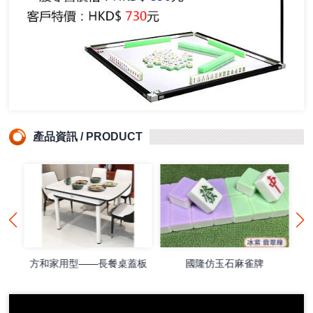
產品資訊 / PRODUCT
歐派中式馬來西亞實木餐檯麻雀機，雅仕系列--5件套裝（麻雀台和四張椅子）
方和家用型——長餐桌蓋板
國隆仿玉石麻雀牌