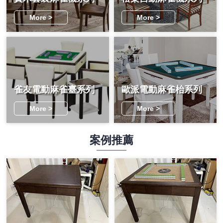
More >
More >
雀友電動麻雀臺系列
歐派電動麻雀枱系列
More >
More >
案例推薦