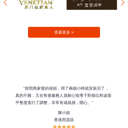
查看更多 >
客戶反饋
務實為先 讓我們傾聽客戶的聲音
“按照商家發的視頻，用了兩個小時就安裝完了，
真的不難，又在售後服務人員耐心指導下對檔位和桌面
平整度進行了調整，非常有成就感，開心。”
陳小姐
香港西貢區