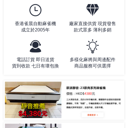
香港雀晨自動麻雀機
廠家直接供貨 現貨發售
成立於2005年
款式眾多 薄利多銷
電話訂貨 即日送貨
多樣化麻將與周邊配件
貨到收款 七日有壞包換
商品服務可供選擇