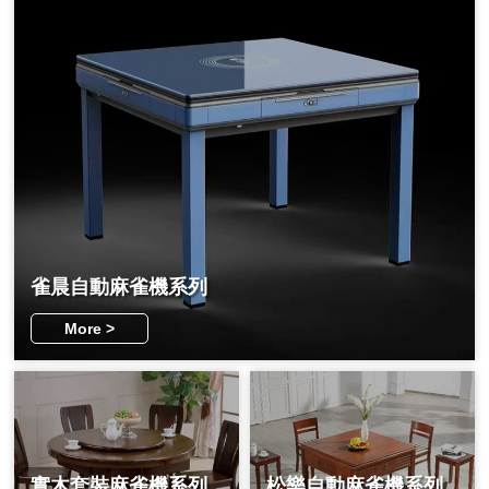
雀晨自動麻雀機系列
More >
實木套裝麻雀機系列
松樂自動麻雀機系列